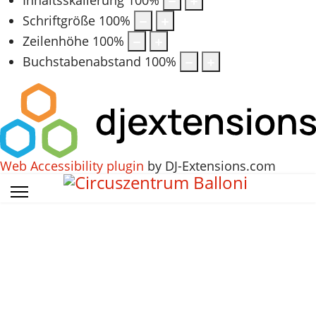
Schriftgröße
100
%
Zeilenhöhe
100
%
Buchstabenabstand
100
%
Web Accessibility plugin
by DJ-Extensions.com
Vorheriges
Vorheriger
Nächstes
Nächstes
Jahr
Monat
Jahr
Monat