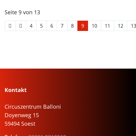
Seite 9 von 13
4
5
6
7
8
9
10
11
12
1
Kontakt
Circuszentrum Balloni
Doyenweg 15
59494 Soest