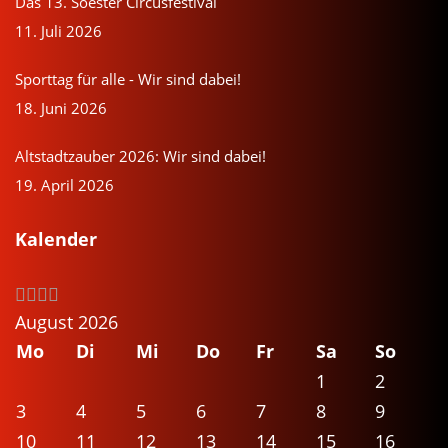
Das 13. Soester Circusfestival
11. Juli 2026
Sporttag für alle - Wir sind dabei!
18. Juni 2026
Altstadtzauber 2026: Wir sind dabei!
19. April 2026
Kalender
August 2026
Mo
Di
Mi
Do
Fr
Sa
So
1
2
3
4
5
6
7
8
9
10
11
12
13
14
15
16