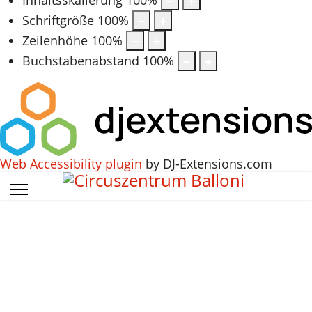
Schriftgröße
100
%
Zeilenhöhe
100
%
Buchstabenabstand
100
%
Web Accessibility plugin
by DJ-Extensions.com
Vorheriges
Vorheriger
Nächstes
Nächstes
Jahr
Monat
Jahr
Monat