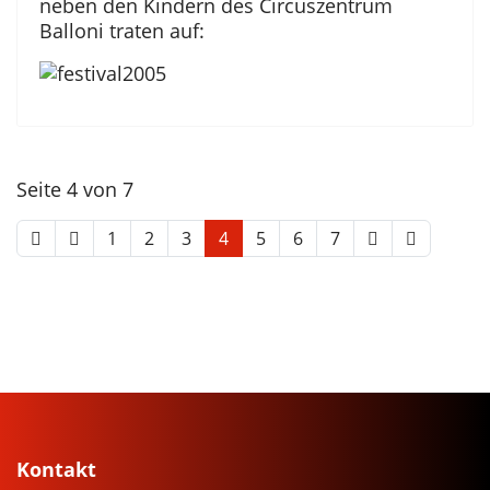
neben den Kindern des Circuszentrum
Balloni traten auf:
Seite 4 von 7
1
2
3
4
5
6
7
Kontakt