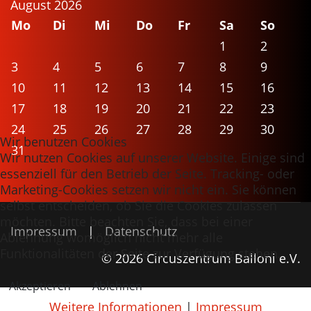
August 2026
Mo
Di
Mi
Do
Fr
Sa
So
1
2
3
4
5
6
7
8
9
10
11
12
13
14
15
16
17
18
19
20
21
22
23
24
25
26
27
28
29
30
Wir benutzen Cookies
31
Wir nutzen Cookies auf unserer Website. Einige sind
essenziell für den Betrieb der Seite. Tracking- oder
Marketing-Cookies setzen wir nicht ein. Sie können
selbst entscheiden, ob Sie die Cookies zulassen
möchten. Bitte beachten Sie, dass bei einer
Impressum
|
Datenschutz
Ablehnung womöglich nicht mehr alle
Funktionalitäten der Seite zur Verfügung stehen.
© 2026 Circuszentrum Balloni e.V.
Akzeptieren
Ablehnen
Weitere Informationen
|
Impressum